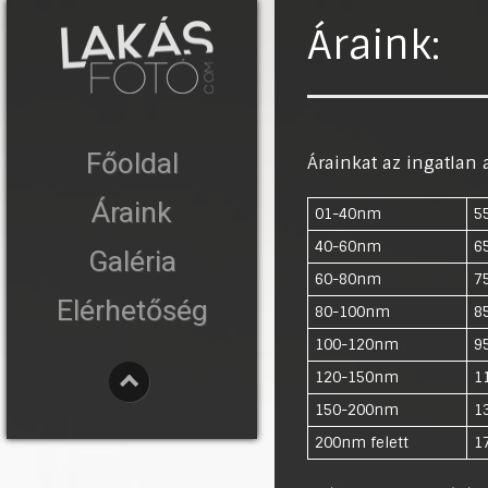
Áraink:
Főoldal
Árainkat az ingatlan a
Áraink
01-40nm
5
40-60nm
6
Galéria
60-80nm
7
Elérhetőség
80-100nm
8
100-120nm
9
120-150nm
1
150-200nm
1
200nm felett
1