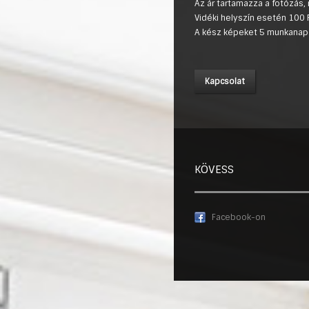
Az ár tartamazza a fotózás, r
Vidéki helyszín esetén 100 F
A kész képeket 5 munkanapo
Kapcsolat
KÖVESS
Facebook-on